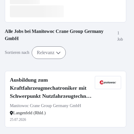
Alle Jobs bei
Manitowoc Crane Group Germany
1
GmbH
Job
Relevanz
Sortieren nach
Ausbildung zum
Kraftfahrzeugmechatroniker mit
Schwerpunkt Nutzfahrzeugtechnik
(m/w/d)
Manitowoc Crane Group Germany GmbH
Langenfeld (Rhld.)
25.07.2026