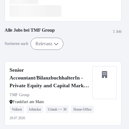
Alle Jobs bei
TMF Group
1 Job
Relevanz
Sortieren nach
Senior
Accountant/BilanzbuchhalterIn -
Private Equity and Capital Markets
(m/w/d)
TMF Group
Frankfurt am Main
Vollzeit
Jobticket
Urlaub >= 30
Home-Office
28.07.2026