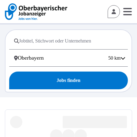
50
km
Jobs finden