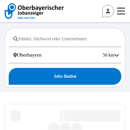
50
km
Jobs finden