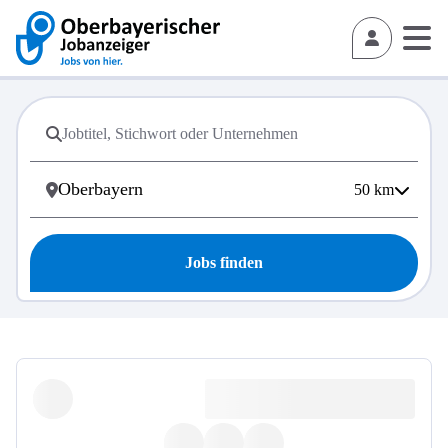
50
km
Jobs finden