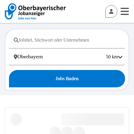
50
km
Jobs finden