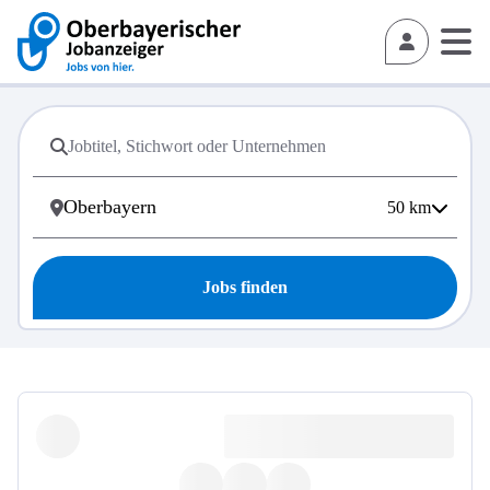
50
km
Jobs finden