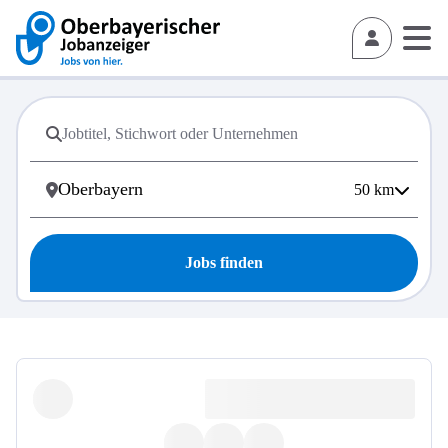
50
km
Jobs finden