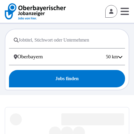
50
km
Jobs finden