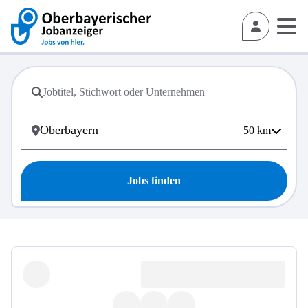
50
km
Jobs finden