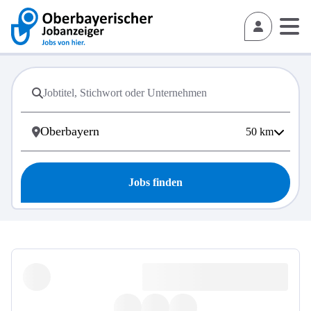
50
km
Jobs finden