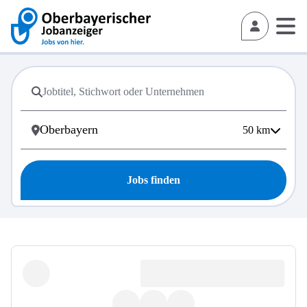
50
km
Jobs finden