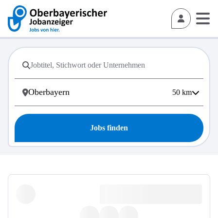
50
km
Jobs finden