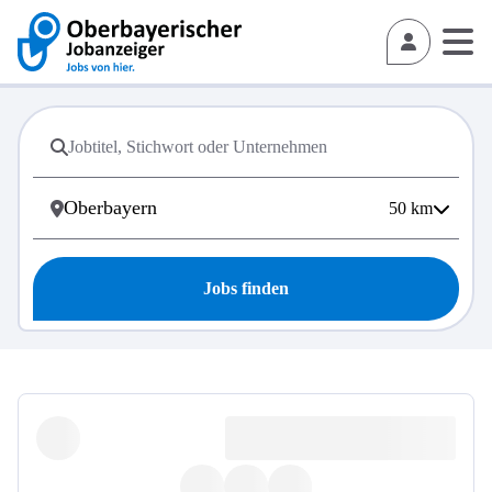
50
km
Jobs finden