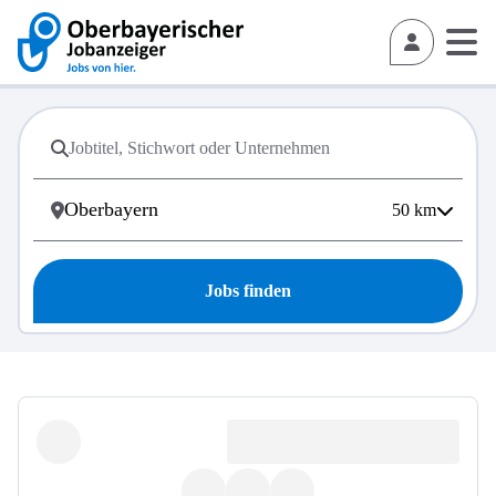
50
km
Jobs finden