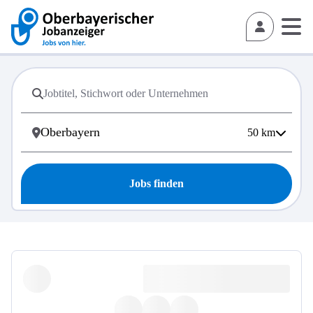
50
km
Jobs finden