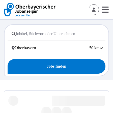
50
km
Jobs finden