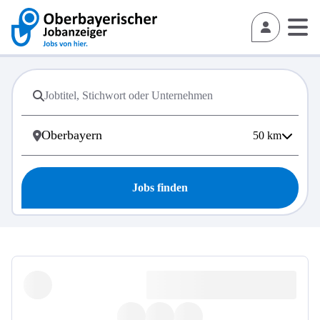
50
km
Jobs finden