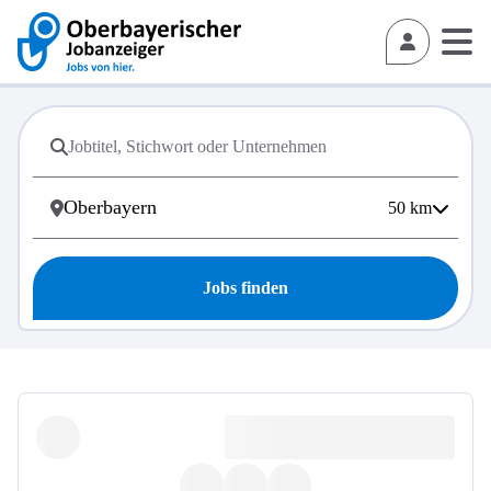
50
km
Jobs finden