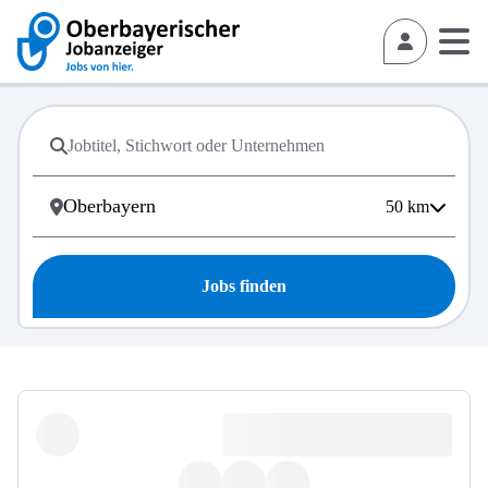
50
km
Jobs finden