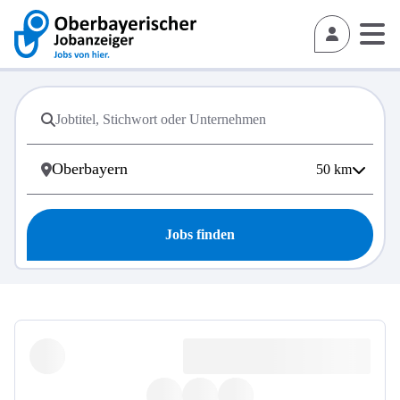
50
km
Jobs finden