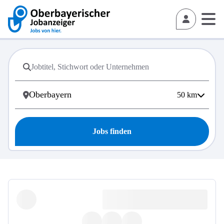
50
km
Jobs finden