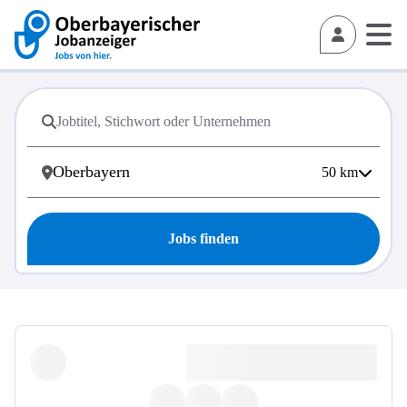
50
km
Jobs finden