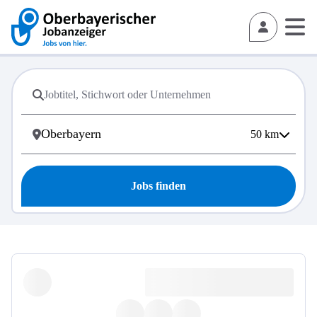
50
km
Jobs finden