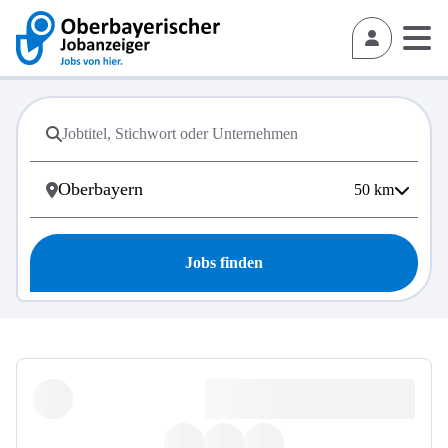
50
km
Jobs finden