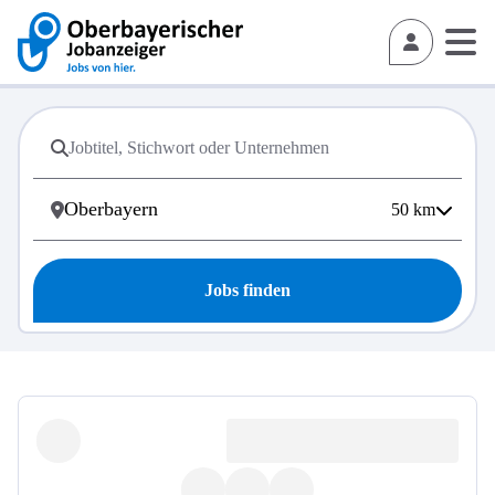
50
km
Jobs finden