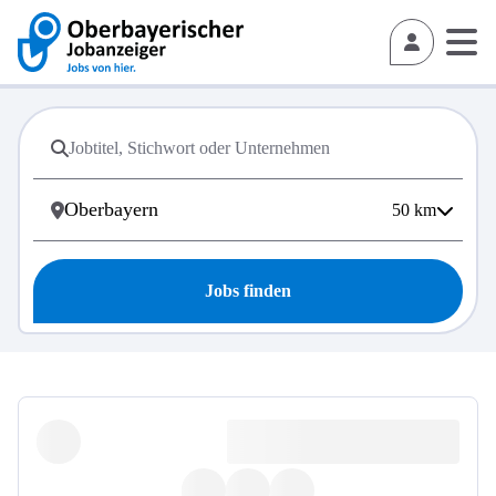
50
km
Jobs finden