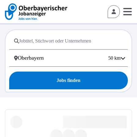
50
km
Jobs finden