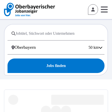
50
km
Jobs finden