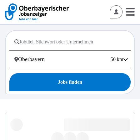
50
km
Jobs finden