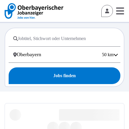
50
km
Jobs finden