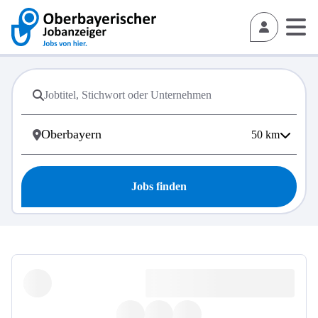
50
km
Jobs finden