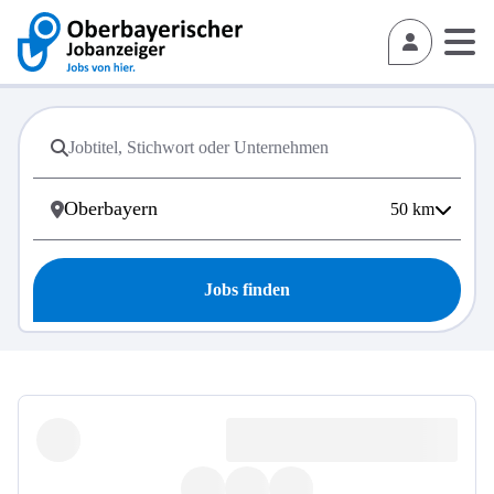
50
km
Jobs finden