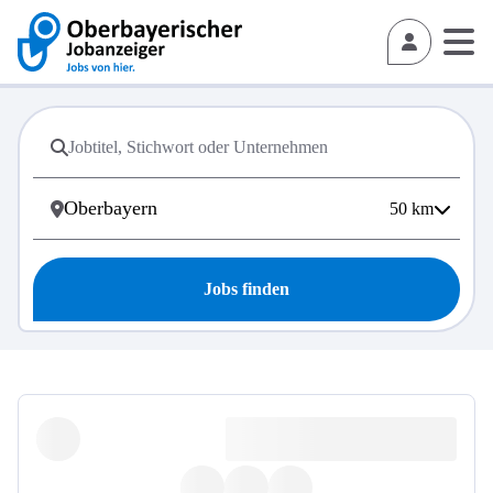
50
km
Jobs finden