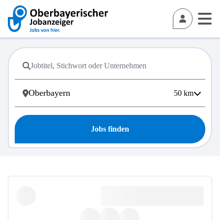
50
km
Jobs finden