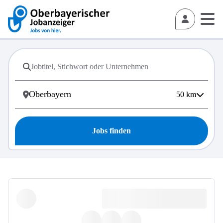
50
km
Jobs finden