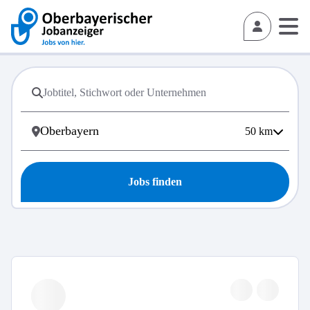
50
km
Jobs finden