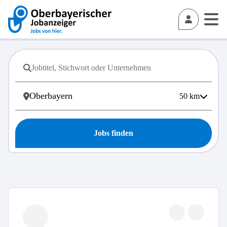
50
km
Jobs finden