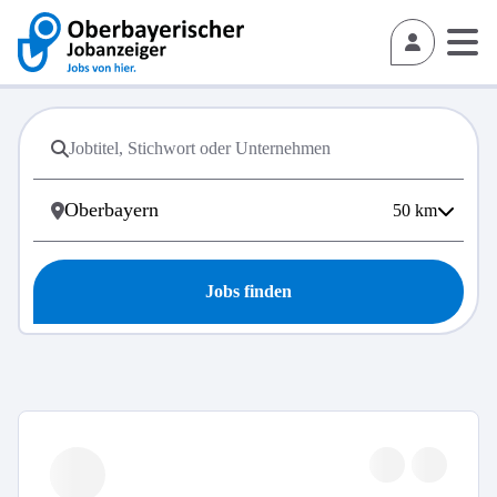
50
km
Jobs finden