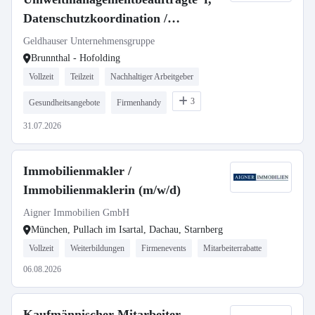
Datenschutzkoordination /
Arbeitssicherheitskoordination
Geldhauser Unternehmensgruppe
(m/w/d) Vollzeit / Teilzeit / Minijob
Brunnthal - Hofolding
Vollzeit
Teilzeit
Nachhaltiger Arbeitgeber
3
Gesundheitsangebote
Firmenhandy
31.07.2026
Immobilienmakler /
Immobilienmaklerin (m/w/d)
Aigner Immobilien GmbH
München, Pullach im Isartal, Dachau, Starnberg
Vollzeit
Weiterbildungen
Firmenevents
Mitarbeiterrabatte
06.08.2026
Kaufmännischer Mitarbeiter