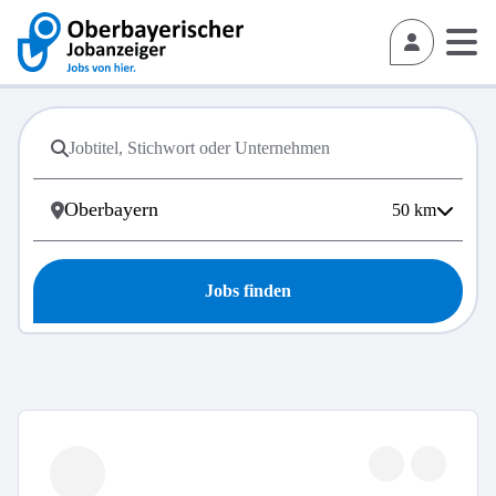
50
km
Jobs finden