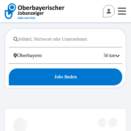
50
km
Jobs finden