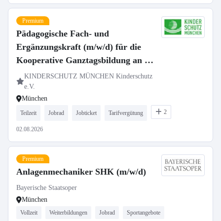
Premium
Pädagogische Fach- und
Ergänzungskraft (m/w/d) für die
Kooperative Ganztagsbildung an der
Grundschule Waldmeisterstraße
KINDERSCHUTZ MÜNCHEN Kinderschutz
e.V.
München
2
Teilzeit
Jobrad
Jobticket
Tarifvergütung
02.08.2026
Premium
Anlagenmechaniker SHK (m/w/d)
Bayerische Staatsoper
München
Vollzeit
Weiterbildungen
Jobrad
Sportangebote