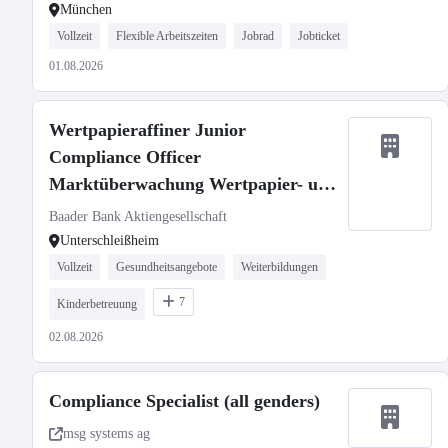
München
Vollzeit
Flexible Arbeitszeiten
Jobrad
Jobticket
01.08.2026
Wertpapieraffiner Junior
Compliance Officer
Marktüberwachung Wertpapier- und
Kryptohandel (m/w/d)
Baader Bank Aktiengesellschaft
Unterschleißheim
Vollzeit
Gesundheitsangebote
Weiterbildungen
7
Kinderbetreuung
02.08.2026
Compliance Specialist (all genders)
msg systems ag