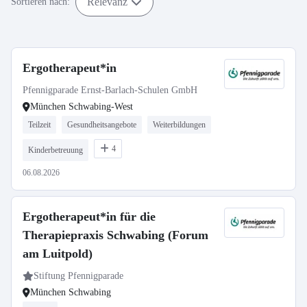
Relevanz
Sortieren nach:
Ergotherapeut*in
Pfennigparade Ernst-Barlach-Schulen GmbH
München Schwabing-West
Teilzeit
Gesundheitsangebote
Weiterbildungen
4
Kinderbetreuung
06.08.2026
Ergotherapeut*in für die
Therapiepraxis Schwabing (Forum
am Luitpold)
Stiftung Pfennigparade
München Schwabing