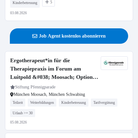
5
Kinderbetreuung
03.08.2026
Job Agent kostenlos abonnieren
Ergotherapeut*in für die
Therapiepraxis im Forum am
Luitpold &#038; Moosach; Option
auf fachl. Leitung
Stiftung Pfennigparade
München Moosach, München Schwabing
Teilzeit
Weiterbildungen
Kinderbetreuung
Tarifvergütung
Urlaub >= 30
05.08.2026