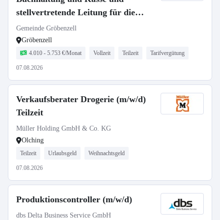
stellvertretende Leitung für die
Finanzverwaltung
Gemeinde Gröbenzell
Gröbenzell
4.010 - 5.753 €/Monat
Vollzeit
Teilzeit
Tarifvergütung
07.08.2026
Verkaufsberater Drogerie (m/w/d)
Teilzeit
Müller Holding GmbH & Co. KG
Olching
Teilzeit
Urlaubsgeld
Weihnachtsgeld
07.08.2026
Produktionscontroller (m/w/d)
dbs Delta Business Service GmbH