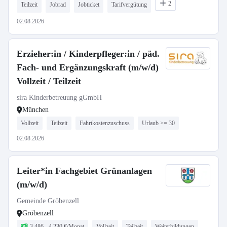
2
Teilzeit
Jobrad
Jobticket
Tarifvergütung
02.08.2026
Erzieher:in / Kinderpfleger:in / päd.
Fach- und Ergänzungskraft (m/w/d)
Vollzeit / Teilzeit
sira Kinderbetreuung gGmbH
München
Vollzeit
Teilzeit
Fahrtkostenzuschuss
Urlaub >= 30
02.08.2026
Leiter*in Fachgebiet Grünanlagen
(m/w/d)
Gemeinde Gröbenzell
Gröbenzell
3.486 - 4.230 €/Monat
Vollzeit
Teilzeit
Weiterbildungen