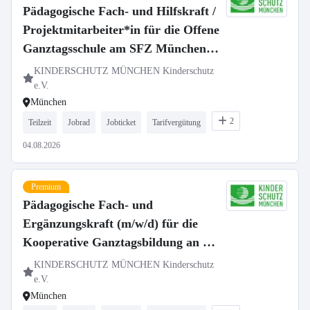
Pädagogische Fach- und Hilfskraft /
Projektmitarbeiter*in für die Offene
Ganztagsschule am SFZ München
Nord-Ost
KINDERSCHUTZ MÜNCHEN Kinderschutz
e.V.
München
2
Teilzeit
Jobrad
Jobticket
Tarifvergütung
04.08.2026
Premium
Pädagogische Fach- und
Ergänzungskraft (m/w/d) für die
Kooperative Ganztagsbildung an der
Grundschule Waldmeisterstraße
KINDERSCHUTZ MÜNCHEN Kinderschutz
e.V.
München