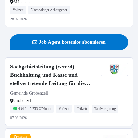
München
Vollzeit
Nachhaltiger Arbeitgeber
28.07.2026
Job Agent kostenlos abonnieren
Sachgebietsleitung (w/m/d)
Buchhaltung und Kasse und
stellvertretende Leitung für die
Finanzverwaltung
Gemeinde Gröbenzell
Gröbenzell
4.010 - 5.753 €/Monat
Vollzeit
Teilzeit
Tarifvergütung
07.08.2026
Premium