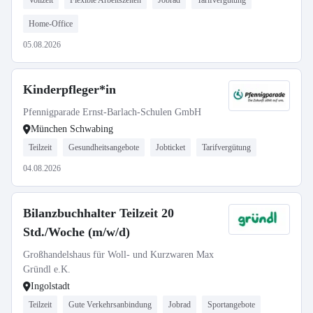
Vollzeit
Flexible Arbeitszeiten
Jobrad
Tarifvergütung
Home-Office
05.08.2026
Kinderpfleger*in
Pfennigparade Ernst-Barlach-Schulen GmbH
München Schwabing
Teilzeit
Gesundheitsangebote
Jobticket
Tarifvergütung
04.08.2026
Bilanzbuchhalter Teilzeit 20
Std./Woche (m/w/d)
Großhandelshaus für Woll- und Kurzwaren Max
Gründl e.K.
Ingolstadt
Teilzeit
Gute Verkehrsanbindung
Jobrad
Sportangebote