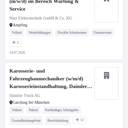
(m/w/d) im Bereich Wartung &
Service
Nutz Elektrotechnik GmbH & Co. KG
Ampfing
Vollzeit
Weiterbildungen
Flexible Arbeitszeiten
Firmenevents
2
24.07.2026
Karosserie- und
Fahrzeugbaumechaniker (w/m/d)
Karosserieinstandhaltung, Daimler
Buses GmbH, Service Center
Daimler Truck AG
Garching
Garching bei München
Vollzeit
Teilzeit
Nachhaltiger Arbeitgeber
12
Gesundheitsangebote
Berufskleidung