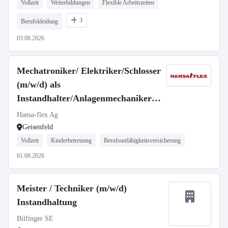
Vollzeit
Weiterbildungen
Flexible Arbeitszeiten
3
Berufskleidung
03.08.2026
Mechatroniker/ Elektriker/Schlosser
(m/w/d) als
Instandhalter/Anlagenmechaniker
(m/w/d)
Hansa-flex Ag
Geisenfeld
Vollzeit
Kinderbetreuung
Berufsunfähigkeitsversicherung
01.08.2026
Meister / Techniker (m/w/d)
Instandhaltung
Bilfinger SE