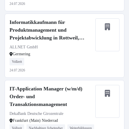
24.07.2026
Informatikkaufmann für
Produktmanagement und
Projektabwicklung in Rottweil,
78628 (w/m/d) - Vollzeit
ALLNET GmbH
Germering
Vollzeit
24.07.2026
IT-Application Manager (w/m/d)
Order- und
Transaktionsmanagement
DekaBank Deutsche Girozentrale
Frankfurt (Main) Niederrad
Vollzeit
Nachhaltiger Arbeitgeber
Weiterbildungen