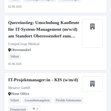
02.08.2026
Quereinstieg: Umschulung Kaufleute
für IT-System-Management (m/w/d)
am Standort Oberessendorf zum
01.09.2026
CompuGroup Medical
Oberessendorf
Vollzeit
02.08.2026
IT-Projektmanager:in - KIS (w/m/d)
Mesalvo GmbH
Home Office
Vollzeit
Gesundheitsangebote
Flexible Arbeitszeiten
3
Firmenevents